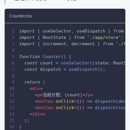
Counter.tsx
import
{
 useSelector
,
 useDispatch 
}
from
'
import
{
RootState
}
from
'./app/store'
;
/
import
{
 increment
,
 decrement 
}
from
'./fe
function
Counter
(
)
{
const
 count 
=
useSelector
(
(
state
:
RootSt
const
 dispatch 
=
useDispatch
(
)
;
return
(
<
div
>
<
p
>
当前计数：
{
count
}
</
p
>
<
button
onClick
=
{
(
)
=>
dispatch
(
decr
<
button
onClick
=
{
(
)
=>
dispatch
(
incr
</
div
>
)
;
}