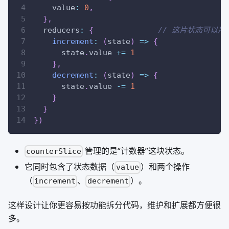
    value
:
0
,
}
,
  reducers
:
{
// 这片状态可以
increment
:
(
state
)
=>
{
      state
.
value
+=
1
}
,
decrement
:
(
state
)
=>
{
      state
.
value
-=
1
}
}
}
)
管理的是“计数器”这块状态。
counterSlice
它同时包含了状态数据（
）和两个操作
value
（
、
）。
increment
decrement
这样设计让你更容易按功能拆分代码，维护和扩展都方便很
多。