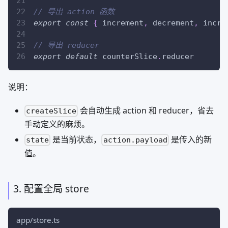
// 导出 action 函数
export
const
{
 increment
,
 decrement
,
 incre
// 导出 reducer
export
default
 counterSlice
.
reducer
说明：
会自动生成 action 和 reducer，省去
createSlice
手动定义的麻烦。
是当前状态，
是传入的新
state
action.payload
值。
3. 配置全局 store
app/store.ts