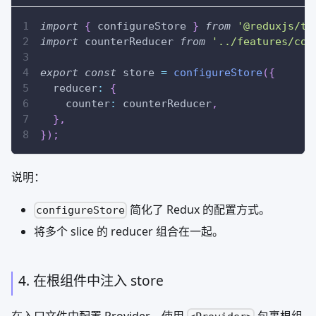
import
{
 configureStore 
}
from
'@reduxjs/to
import
counterReducer
from
'../features/cou
export
const
 store 
=
configureStore
(
{
  reducer
:
{
    counter
:
 counterReducer
,
}
,
}
)
;
说明：
简化了 Redux 的配置方式。
configureStore
将多个 slice 的 reducer 组合在一起。
4. 在根组件中注入 store