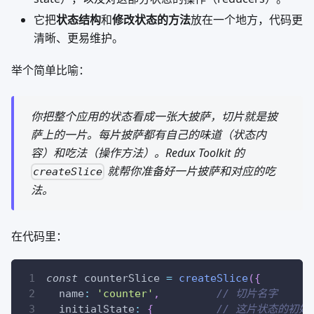
它把
状态结构
和
修改状态的方法
放在一个地方，代码更
清晰、更易维护。
举个简单比喻：
你把整个应用的状态看成一张大披萨，切片就是披
萨上的一片。每片披萨都有自己的味道（状态内
容）和吃法（操作方法）。Redux Toolkit 的
就帮你准备好一片披萨和对应的吃
createSlice
法。
在代码里：
const
 counterSlice 
=
createSlice
(
{
  name
:
'counter'
,
// 切片名字
  initialState
:
{
// 这片状态的初始