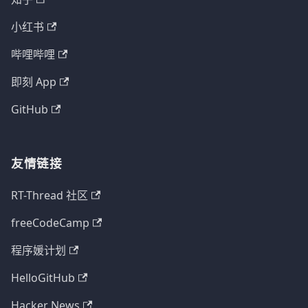
小红书
哔哩哔哩
即刻 App
GitHub
友情链接
RT-Thread 社区
freeCodeCamp
程序媛计划
HelloGitHub
Hacker News