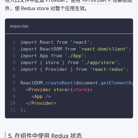
在入口文件中配置 Provider，使用
包裹根组
<Provider>
件，使 Redux store 对整个应用生效。
main.tsx
import
React
from
'react'
;
import
ReactDOM
from
'react-dom/client'
;
import
App
from
'./App'
;
import
{
 store 
}
from
'./app/store'
;
import
{
Provider
}
from
'react-redux'
;
ReactDOM
.
createRoot
(
document
.
getElementByI
<
Provider
store
=
{
store
}
>
<
App
/>
</
Provider
>
)
;
5. 在组件中使用 Redux 状态