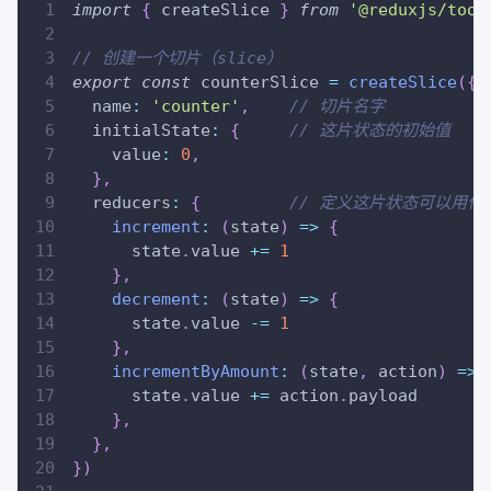
import
{
 createSlice 
}
from
'@reduxjs/tool
// 创建一个切片（slice）
export
const
 counterSlice 
=
createSlice
(
{
  name
:
'counter'
,
// 切片名字
  initialState
:
{
// 这片状态的初始值
    value
:
0
,
}
,
  reducers
:
{
// 定义这片状态可以用什
increment
:
(
state
)
=>
{
      state
.
value
+=
1
}
,
decrement
:
(
state
)
=>
{
      state
.
value
-=
1
}
,
incrementByAmount
:
(
state
,
 action
)
=>
      state
.
value
+=
 action
.
payload
}
,
}
,
}
)