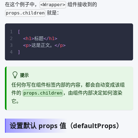
在这个例子中，
组件接收到的
<Wrapper>
就是：
props.children
[
<
h1
>
标题
</
h1
>
<
p
>
这是正文。
</
p
>
]
提示
任何你写在组件标签内部的内容，都会自动变成该组
件的
，由组件内部决定如何渲染
props.children
它。
设置默认 props 值（defaultProps）