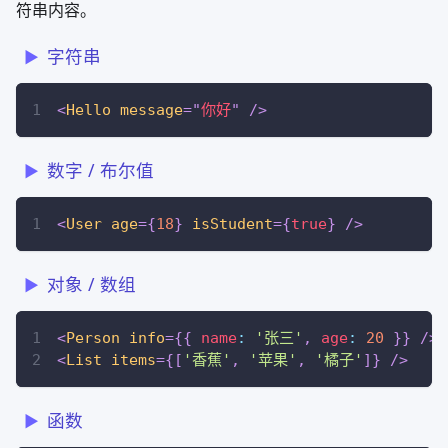
符串内容。
字符串
<
Hello
message
=
"
你好
"
/>
数字 / 布尔值
<
User
age
=
{
18
}
isStudent
=
{
true
}
/>
对象 / 数组
<
Person
info
=
{
{
 name
:
'张三'
,
 age
:
20
}
}
/>
<
List
items
=
{
[
'香蕉'
,
'苹果'
,
'橘子'
]
}
/>
函数