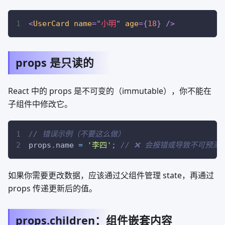
<
UserCard
name
=
"
小明
"
age
=
{
18
}
/>
props 是只读的
React 中的 props 是不可变的（immutable），你不能在
子组件中修改它。
// 错误示例（不要这么做）
props
.
name
=
'李四'
;
// ❌ 会报错或导致不可预测
如果你需要更改数据，应该通过父组件管理 state，再通过
props 传递更新后的值。
props.children：组件嵌套内容