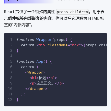
React 提供了一个特殊的属性
，用于表
props.children
示
组件标签内部嵌套的内容
。你可以把它理解为 HTML 标
签的“内部内容”。
function
Wrapper
(
props
)
{
return
<
div
className
=
"
box
"
>
{
props
.
child
}
function
App
(
)
{
return
(
<
Wrapper
>
<
h1
>
标题
</
h1
>
<
p
>
这是正文。
</
p
>
</
Wrapper
>
)
;
}