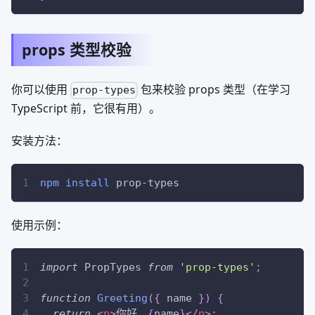
props 类型校验
你可以使用
包来校验 props 类型（在学习
prop-types
TypeScript 前，它很有用）。
安装方法：
npm
install
 prop-types
使用示例：
import
PropTypes
from
'prop-types'
;
function
Greeting
(
{
 name 
}
)
{
return
<
p
>
你好，
{
name
}
</
p
>
;