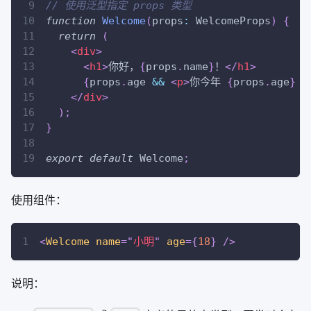
// 使用泛型指定 props 类型
function
Welcome
(
props
:
WelcomeProps
)
{
return
(
<
div
>
<
h1
>
你好，
{
props
.
name
}
！
</
h1
>
{
props
.
age
&&
<
p
>
你今年 
{
props
.
age
}
 
</
div
>
)
;
}
export
default
Welcome
;
使用组件：
<
Welcome
name
=
"
小明
"
age
=
{
18
}
/>
说明：