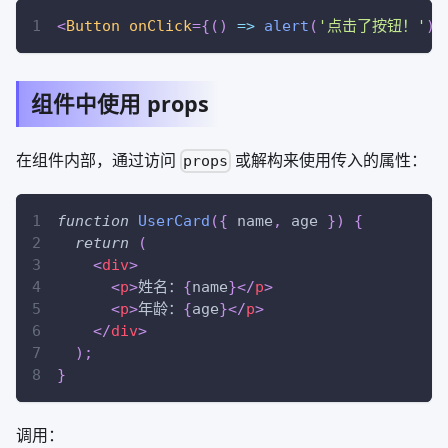
<
Button
onClick
=
{
(
)
=>
alert
(
'点击了按钮！'
)
}
组件中使用 props
在组件内部，通过访问
或解构来使用传入的属性：
props
function
UserCard
(
{
 name
,
 age 
}
)
{
return
(
<
div
>
<
p
>
姓名：
{
name
}
</
p
>
<
p
>
年龄：
{
age
}
</
p
>
</
div
>
)
;
}
调用：