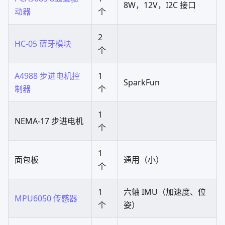
8W，12V，I2C 接口
动器
个
2
HC-05 蓝牙模块
个
A4988 步进电机控
1
SparkFun
制器
个
1
NEMA-17 步进电机
个
1
面包板
通用（小）
个
1
六轴 IMU（加速度、位
MPU6050 传感器
个
姿）