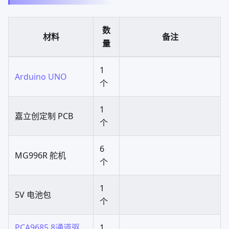
数
材料
备注
量
1
Arduino UNO
个
1
嘉立创定制 PCB
个
6
MG996R 舵机
个
1
5V 电池包
个
PCA9685 8通道驱
1