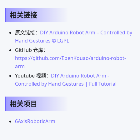
相关链接
原文链接：
DIY Arduino Robot Arm – Controlled by
Hand Gestures © LGPL
GitHub 仓库：
https://github.com/EbenKouao/arduino-robot-
arm
Youtube 视频：
DIY Arduino Robot Arm -
Controlled by Hand Gestures | Full Tutorial
相关项目
6AxisRoboticArm