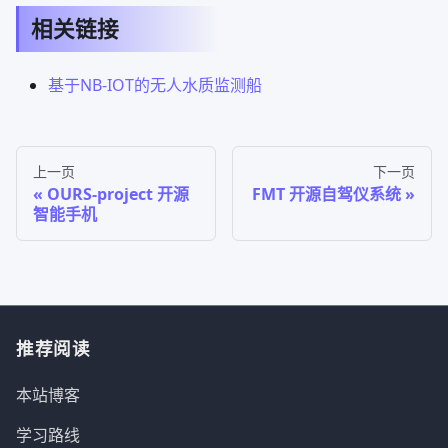
（1）使用ssh进入图传的shell终端
（2）在终端中输入命令：curl -s | sudo bash
这个命令会自动安装 zerotier 所需要的组件和程序本体。
工程视频/附件
序号
文件名称
下载次数
1
无人水质监测船.mp4
212
2
ship_code.zip
109
3
嘉立创无人船说明书.docx
87