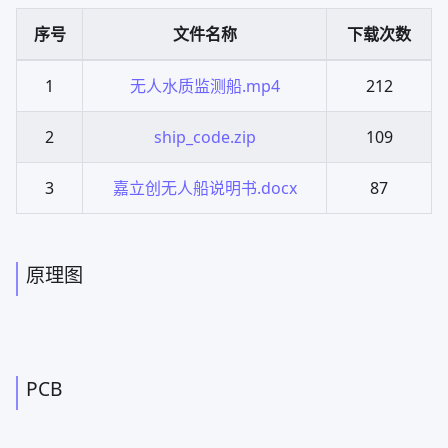
图传软件安装
安装 motiion
首先需要在图传里面安装motion监控软件，用来驱动UVC
摄像头。
（1）使用ssh进入图传的shell终端
（2）在终端输入命令：apt install motion
（3）编辑配置文件
安装 zerotier 软件
因为图传和上位机使用的网络环境并非公网，所以无法进行
点对点访问，只能通过 P2P 远程组网的方式将微信小程序
上位机和图传进行远程组件局域网来进行相互之间的访问。