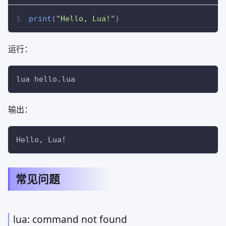
print
(
"Hello, Lua!"
)
运行：
lua hello.lua
输出：
Hello, Lua!
常见问题
lua: command not found