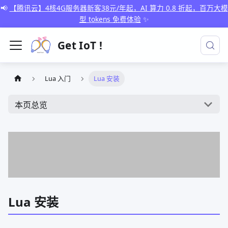
📢
【腾讯云】4核4G服务器新客38元/年起，AI 算力 0.8 折起，百万大模
型 tokens 免费体验
✨
Get IoT !
Lua 入门
Lua 安装
本页总览
Lua 安装