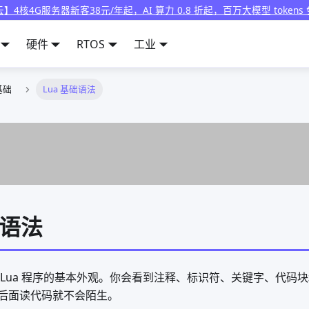
】4核4G服务器新客38元/年起，AI 算力 0.8 折起，百万大模型 tokens
硬件
RTOS
工业
基础
Lua 基础语法
础语法
 Lua 程序的基本外观。你会看到注释、标识符、关键字、代码
后面读代码就不会陌生。