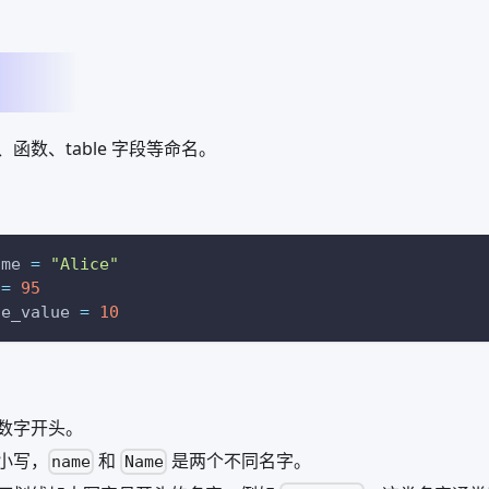
函数、table 字段等命名。
ame 
=
"Alice"
 
=
95
te_value 
=
10
数字开头。
小写，
和
是两个不同名字。
name
Name