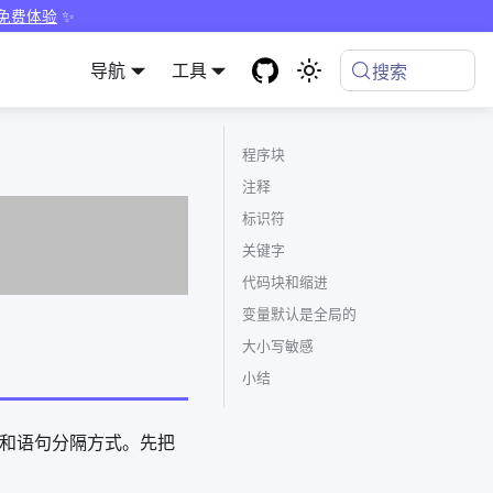
 免费体验
✨
导航
工具
搜索
程序块
注释
标识符
关键字
代码块和缩进
变量默认是全局的
大小写敏感
小结
块和语句分隔方式。先把