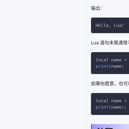
输出：
Hello, Lua!
Lua 语句末尾通
local
 name 
=
print
(
name
)
如果你愿意，也可
local
 name 
=
print
(
name
)
;