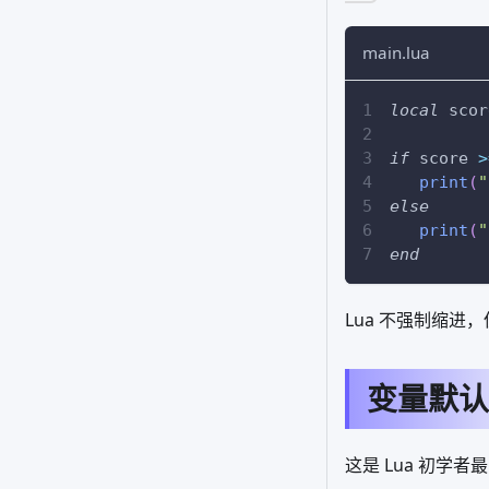
main.lua
local
 scor
if
 score 
>
print
(
"
else
print
(
"
end
Lua 不强制缩
变量默认
这是 Lua 初学