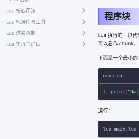
Lua 核心用法
程序块
Lua 标准库与工具
Lua 进阶机制
Lua 执行的一段代
可以看作 chunk。
Lua 实战与扩展
下面是一个最小的 L
main.lua
print
(
"Hel
运行：
lua main.lua