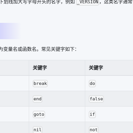
下划线加大写字母开头的名字，例如
，这类名字通常留
_VERSION
能作为变量名或函数名。常见关键字如下：
关键字
关键字
break
do
end
false
goto
if
nil
not