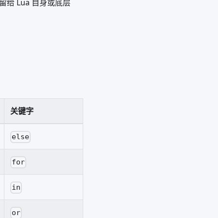
给 Lua 自身或底层
关键字
else
for
in
or