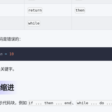
return
then
while
码是错误的：
on
=
10
关键字。
缩进
表示代码块，例如
、
if ... then ... end
while ... do ..