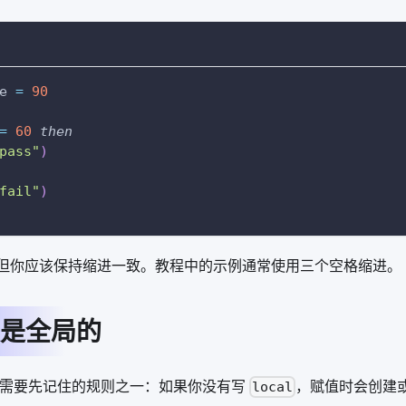
e 
=
90
=
60
then
pass"
)
fail"
)
进，但你应该保持缩进一致。教程中的示例通常使用三个空格缩进。
是全局的
者最需要先记住的规则之一：如果你没有写
，赋值时会创建
local