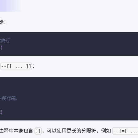
始：
被执行
"
)
：
--[[ ... ]]
。
一段代码。
"
)
注释中本身包含
，可以使用更长的分隔符，例如
]]
--[=[ ..