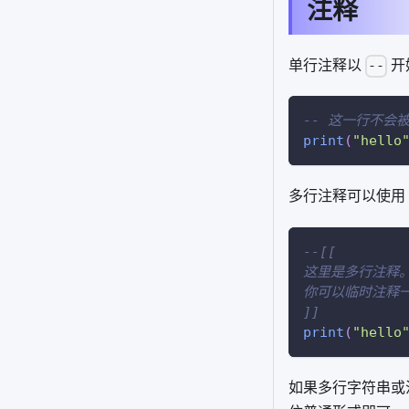
注释
单行注释以
开
--
-- 这一行不会
print
(
"hello
多行注释可以使用
--[[
这里是多行注释
你可以临时注释
]]
print
(
"hello
如果多行字符串或