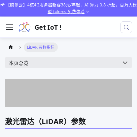
📢
【腾讯云】4核4G服务器新客38元/年起，AI 算力 0.8 折起，百万大模
型 tokens 免费体验
✨
Get IoT !
LiDAR 参数指标
本页总览
激光雷达（LiDAR）参数