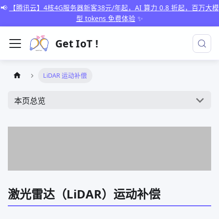
📢
【腾讯云】4核4G服务器新客38元/年起，AI 算力 0.8 折起，百万大模
型 tokens 免费体验
✨
Get IoT !
LiDAR 运动补偿
本页总览
激光雷达（LiDAR）运动补偿