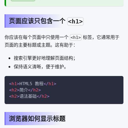
页面应该只包含一个
<h1>
你应该在每个页面中只使用一个
标签，它通常用于
<h1>
页面的主要标题或主题。这有助于：
搜索引擎更好地理解页面结构；
保持语义清晰，便于维护。
<
h1
>
HTML5 教程
</
h1
>
<
h2
>
简介
</
h2
>
<
h2
>
语法基础
</
h2
>
浏览器如何显示标题