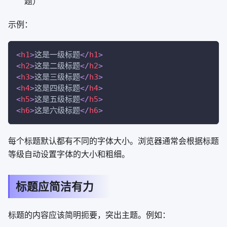
题）
示例：
<
h1
>
这是一级标题
</
h1
>
<
h2
>
这是二级标题
</
h2
>
<
h3
>
这是三级标题
</
h3
>
<
h4
>
这是四级标题
</
h4
>
<
h5
>
这是五级标题
</
h5
>
<
h6
>
这是六级标题
</
h6
>
每个标题默认都有不同的字体大小。浏览器通常会根据标题
等级自动设置字体的大小和粗细。
标题应简洁有力
标题的内容应该简明扼要，突出主题。例如：