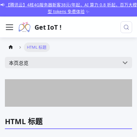
📢
【腾讯云】4核4G服务器新客38元/年起，AI 算力 0.8 折起，百万大模
型 tokens 免费体验
✨
Get IoT !
HTML 标题
本页总览
HTML 标题