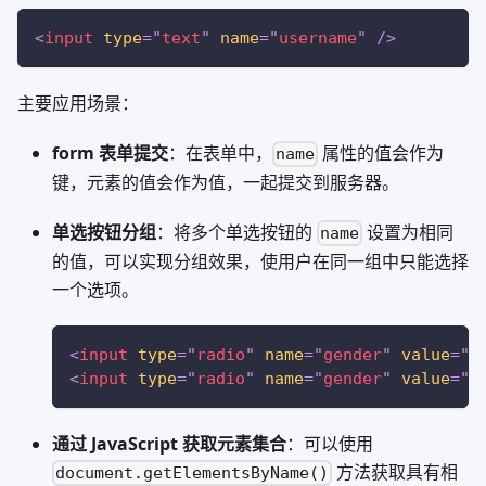
<
input
type
=
"
text
"
name
=
"
username
"
/>
主要应用场景：
form 表单提交
：在表单中，
属性的值会作为
name
键，元素的值会作为值，一起提交到服务器。
单选按钮分组
：将多个单选按钮的
设置为相同
name
的值，可以实现分组效果，使用户在同一组中只能选择
一个选项。
<
input
type
=
"
radio
"
name
=
"
gender
"
value
=
"
m
<
input
type
=
"
radio
"
name
=
"
gender
"
value
=
"
f
通过 JavaScript 获取元素集合
：可以使用
方法获取具有相
document.getElementsByName()