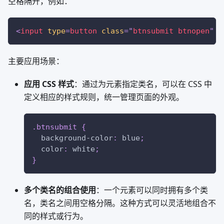
空格隔开，例如：
<
input
type
=
button
class
=
"
btnsubmit btnopen
"
/
主要应用场景：
应用 CSS 样式
：通过为元素指定类名，可以在 CSS 中
定义相应的样式规则，统一管理页面的外观。
.btnsubmit
{
background-color
:
blue
;
color
:
white
;
}
多个类名的组合使用
：一个元素可以同时拥有多个类
名，类名之间用空格分隔。这种方式可以灵活地组合不
同的样式或行为。