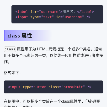
<
label
for
=
"
username
"
>
用户名：
</
label
>
<
input
type
=
"
text
"
id
=
"
username
"
/>
class 属性
属性用于为 HTML 元素指定一个或多个类名，通常
class
用于将多个元素归为一类，以便统一应用样式或进行脚本操
作。
格式如下：
<
input
type
=
button
class
=
"
btnsubmit
"
/>
在使用中，可以把多个类放在一个class属性里，但必须用