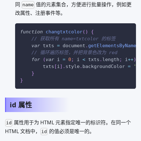
同
值的元素集合，方便进行批量操作，例如更
name
改属性、注册事件等。
function
changtxtcolor
(
)
{
// 获取所有 name=txtcolor 的标签
var
 txts 
=
document
.
getElementsByName
(
// 循环遍历标签，并把背景色改为 red
for
(
var
 i 
=
0
;
 i 
<
 txts
.
length
;
 i
++
)
        txts
[
i
]
.
style
.
backgroundColor
=
'r
}
}
id 属性
属性用于为 HTML 元素指定唯一的标识符。在同一个
id
HTML 文档中，
的值必须是唯一的。
id