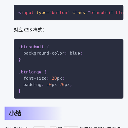
<
input
type
=
"
button
"
class
=
"
btnsubmit btnl
对应 CSS 样式：
.btnsubmit
{
background-color
:
blue
;
}
.btnlarge
{
font-size
:
20
px
;
padding
:
10
px
20
px
;
}
小结