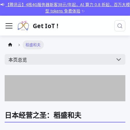
📢
【腾讯云】4核4G服务器新客38元/年起，AI 算力 0.8 折起，百万大模
型 tokens 免费体验
✨
Get IoT !
稻盛和夫
本页总览
日本经营之圣：稻盛和夫