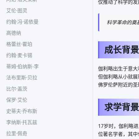
仅推动了科学的发
艾伦·图灵
约翰·冯·诺依曼
科学革命的奠
高德纳
格蕾丝·霍珀
成长背景
约翰·麦卡锡
蒂姆·伯纳斯-李
伽利略出生于意大
但伽利略从小就展
法布里斯·贝拉
佛罗伦萨附近的圣
比尔·盖茨
保罗·艾伦
求学背景
史蒂夫·乔布斯
李纳斯·托瓦兹
17岁时，伽利略
拉里·佩奇
位著名学者，其中