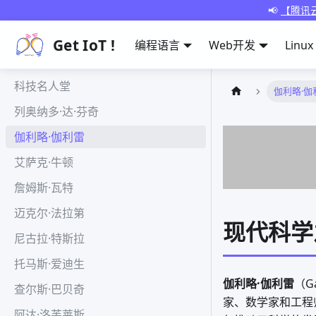
📢
【腾讯云
Get IoT !
编程语言
Web开发
Linux
科技名人堂
伽利略·伽
列奥纳多·达·芬奇
伽利略·伽利雷
艾萨克·牛顿
詹姆斯·瓦特
迈克尔·法拉第
现代科学
尼古拉·特斯拉
托马斯·爱迪生
伽利略·伽利雷
（G
查尔斯·巴贝奇
家、数学家和工程
阿达·洛芙莱斯