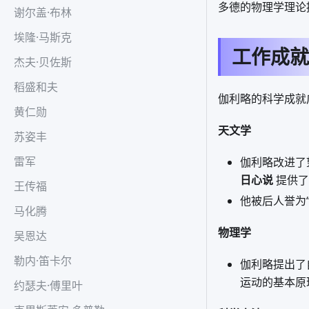
多德的物理学理论
谢尔盖·布林
埃隆·马斯克
工作成就
杰夫·贝佐斯
稻盛和夫
伽利略的科学成就
黄仁勋
天文学
苏姿丰
雷军
伽利略改进了
日心说
提供了
王传福
他被后人誉为
马化腾
物理学
吴恩达
勒内·笛卡尔
伽利略提出了
运动的基本原
约瑟夫·傅里叶