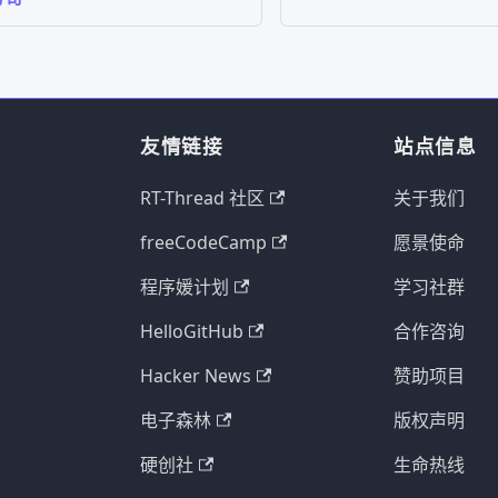
友情链接
站点信息
RT-Thread 社区
关于我们
freeCodeCamp
愿景使命
程序媛计划
学习社群
HelloGitHub
合作咨询
Hacker News
赞助项目
电子森林
版权声明
硬创社
生命热线