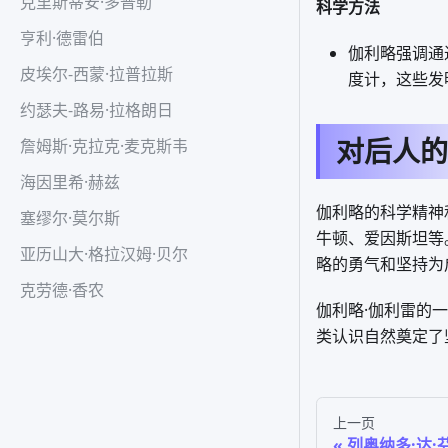
克里斯蒂安·多普勒
科学方法
亨利·德雷伯
伽利略强调通
皮埃尔-西蒙·拉普拉斯
度计，这些发
约瑟夫-路易·拉格朗日
对后人的
詹姆斯·克拉克·麦克斯韦
海因里希·赫兹
伽利略的科学精神
塞缪尔·莫尔斯
牛顿、爱因斯坦等
亚历山大·格拉汉姆·贝尔
略的勇气和坚持为
克劳德·香农
伽利略·伽利雷的
类认识自然奠定了
上一页
列奥纳多·达·