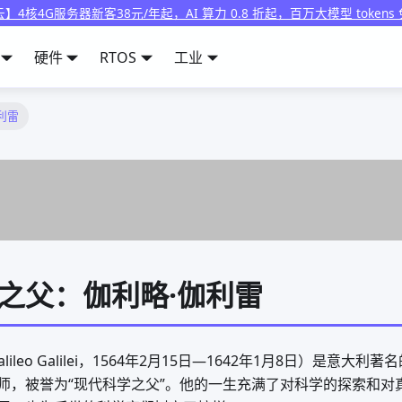
】4核4G服务器新客38元/年起，AI 算力 0.8 折起，百万大模型 tokens
硬件
RTOS
工业
利雷
之父：伽利略·伽利雷
alileo Galilei，1564年2月15日—1642年1月8日）是意大
师，被誉为“现代科学之父”。他的一生充满了对科学的探索和对