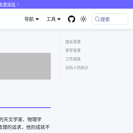
 免费体验
✨
导航
工具
搜索
成长背景
求学背景
工作成就
对后人的启示
利著名的天文学家、物理学
真理的追求，他的成就不