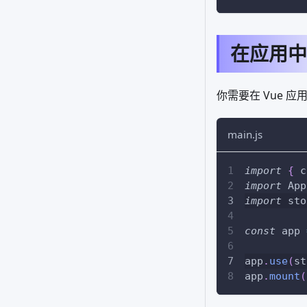
在应用中挂
你需要在 Vue 应用
main.js
import
{
 c
import
App
import
sto
const
 app 
app
.
use
(
st
app
.
mount
(