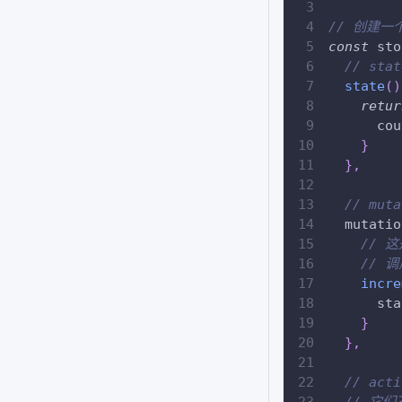
// 创建一个
const
 sto
// s
state
(
)
retur
      cou
}
}
,
// mu
  mutatio
// 
// 调
incre
      sta
}
}
,
// ac