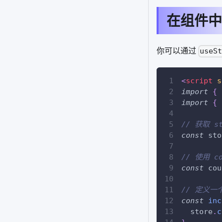
在组件中
你可以通过
useS
<
script
s
import
{
 
import
{
 
// 获取 s
const
 sto
// 使用 c
const
 cou
// 定义一个
const
inc
  store
.
c