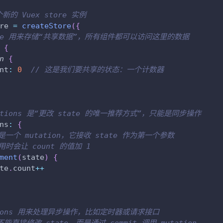
新的 Vuex store 实例
re 
=
createStore
(
{
tate 用来存储“共享数据”，所有组件都可以访问这里的数据
{
n
{
nt
:
0
// 这是我们要共享的状态：一个计数器
tations 是“更改 state 的唯一推荐方式”，只能是同步操作
ns
:
{
这是一个 mutation，它接收 state 作为第一个参数
用时会让 count 的值加 1
ment
(
state
)
{
te
.
count
++
tions 用来处理异步操作，比如定时器或请求接口