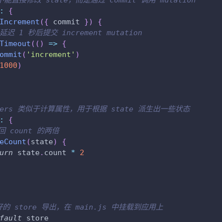
不能直接修改 state，而是通过 commit 调用 mutation
:
{
Increment
(
{
 commit 
}
)
{
 延迟 1 秒后提交 increment mutation
Timeout
(
(
)
=>
{
ommit
(
'increment'
)
1000
)
tters 类似于计算属性，用于根据 state 派生出一些状态
:
{
回 count 的两倍
eCount
(
state
)
{
urn
 state
.
count
*
2
好的 store 导出，在 main.js 中挂载到应用上
fault
 store