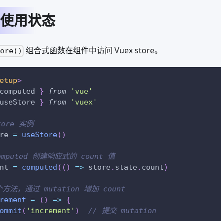
使用状态
组合式函数在组件中访问 Vuex store。
tore()
etup
>
computed 
}
from
'vue'
useStore 
}
from
'vuex'
tore 实例
re 
=
useStore
(
)
omputed 创建响应式的 count 值
nt 
=
computed
(
(
)
=>
 store
.
state
.
count
)
方法，通过 mutation 增加 count
rement
=
(
)
=>
{
ommit
(
'increment'
)
// 提交 mutation