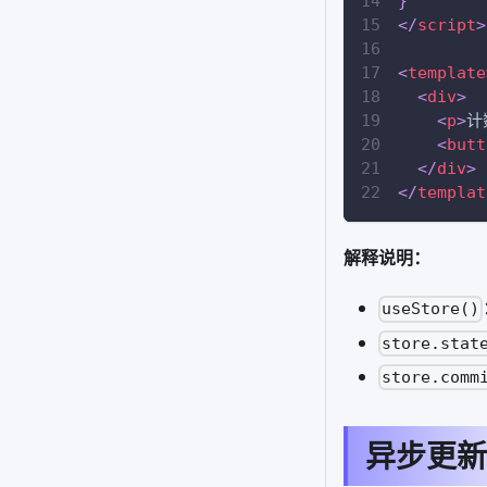
}
</
script
>
<
template
<
div
>
<
p
>
计
<
butt
</
div
>
</
templat
解释说明：
useStore()
store.stat
store.comm
异步更新状