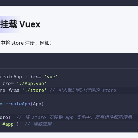
载 Vuex
中将 store 注册，例如：
reateApp 
}
from
'vue'
from
'./App.vue'
re
from
'./store'
// 引入我们刚才创建的 store
=
createApp
(
App
)
ore
)
// 将 store 安装到 app 实例中，所有组件都能使用
'#app'
)
// 挂载应用