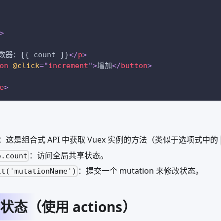
>
数器：{{ count }}
</
p
>
on
@click
=
"
increment
"
>
增加
</
button
>
e
>
：这是组合式 API 中获取 Vuex 实例的方法（类似于选项式中的
：访问全局共享状态。
e.count
：提交一个 mutation 来修改状态。
it('mutationName')
态（使用 actions）