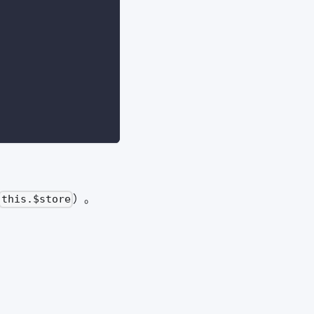
）。
this.$store