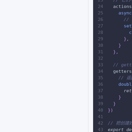
// 它们
  actions
async
//
set
c
}
,
}
}
,
// ge
  getters
// 返
doubl
ret
}
}
}
)
// 把创建
export
de