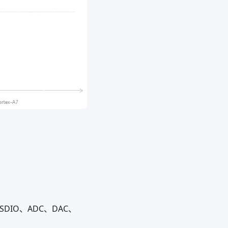
。
、SDIO、ADC、DAC、