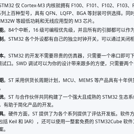
STM32 仅 Cortex-M3 内核就拥有 F100、F101、F102、F103、
 个系列上百种型号，具有 QFN、LQFP、BGA 等封装可供选择。同时
 STM32W 等超低功耗和无线应用型的 M3 芯片。
能
。84个中断，16 级可编程优先级，并且所有的引脚都可以作
制
。STM32 各个外设都有自己的独立时钟开关，可以通过关闭
本
。STM32 的开发不需要昂贵的仿真器，只需要一个串口即可下
两种调试口。SWD 调试可以为你的设计带来跟多的方便，只需要两个
期
。ST 采用供货长周期计划，MCU、MEMS 等产品具有十年
。
统
。ST 与合作伙伴共同构建了一个强大且成熟的 STM32 生
，有助于简化产品的开发。
具
。硬件方面，ST 提供了为各个系列提供了评估开发板。软件
包括 Keil 和 IAR），还可以使用一整套免费的 STM32Cube
案。