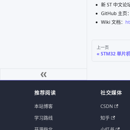
新 ST 中文论
GitHub 主页
Wiki 文档：
ht
上一页
STM32 单
推荐阅读
社交媒体
本站博客
CSDN
学习路线
知乎
开源指北
小红书