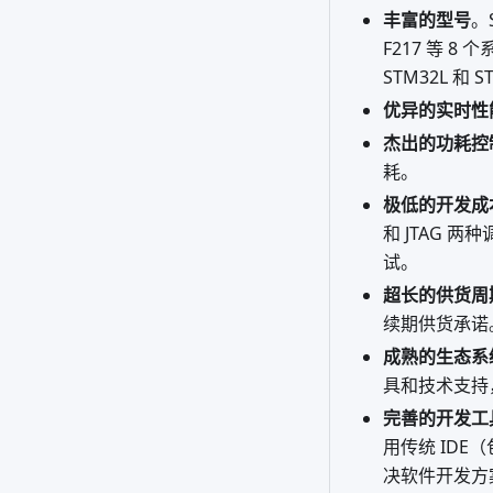
丰富的型号
。
F217 等 8
STM32L 和
优异的实时性
杰出的功耗控
耗。
极低的开发成
和 JTAG 
试。
超长的供货周
续期供货承诺
成熟的生态系
具和技术支持
完善的开发工
用传统 IDE（
决软件开发方