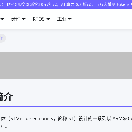
】4核4G服务器新客38元/年起，AI 算力 0.8 折起，百万大模型 tokens
硬件
RTOS
工业
简介
简介
（STMicroelectronics，简称 ST）设计的一系列以 ARM® Co
U）。