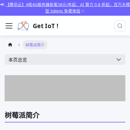
📢
【腾讯云】4核4G服务器新客38元/年起，AI 算力 0.8 折起，百万大模
型 tokens 免费体验
✨
Get IoT !
树莓派简介
本页总览
树莓派简介