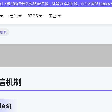
】4核4G服务器新客38元/年起，AI 算力 0.8 折起，百万大模型 tokens
硬件
RTOS
工业
信机制
通信机制
es)