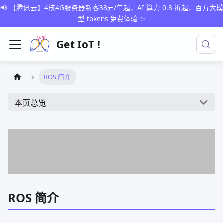
📢
【腾讯云】4核4G服务器新客38元/年起，AI 算力 0.8 折起，百万大模
型 tokens 免费体验
✨
Get IoT !
ROS 简介
本页总览
ROS 简介