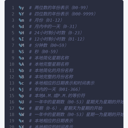
%
y  
# 两位数的年份表示（00-99）
%
Y  
# 四位数的年份表示（000-9999）
%
m  
# 月份（01-12）
%
d  
# 月内中的一天（0-31）
%
H  
# 24小时制小时数（0-23）
%
I  
# 12小时制小时数（01-12） 
%
M  
# 分钟数（00=59）
%
S  
# 秒（00-59）
%
a  
# 本地简化星期名称
%
A  
# 本地完整星期名称
%
b  
# 本地简化的月份名称
%
B  
# 本地完整的月份名称
%
c  
# 本地相应的日期表示和时间表示
%
j  
# 年内的一天（001-366）
%
p  
# 本地A.M.或P.M.的等价符
%
U  
# 一年中的星期数（00-53）星期天为星期的开始
%
w  
# 星期（0-6），星期天为星期的开始
%
W  
# 一年中的星期数（00-53）星期一为星期的开始
%
x  
# 本地相应的日期表示
%
X  
# 本地相应的时间表示