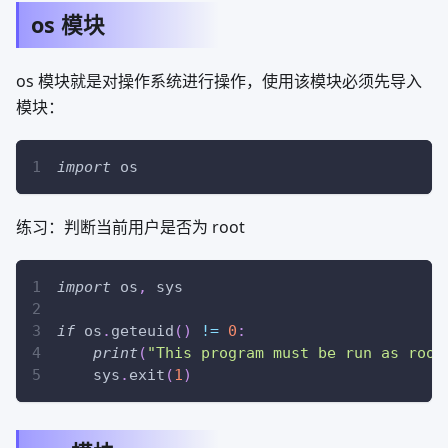
os 模块
os 模块就是对操作系统进行操作，使用该模块必须先导入
模块：
import
 os
练习：判断当前用户是否为 root
import
 os
,
 sys
if
 os
.
geteuid
(
)
!=
0
:
print
(
"This program must be run as root
    sys
.
exit
(
1
)