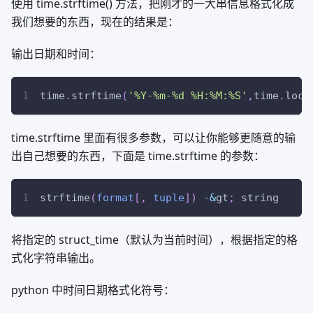
使用 time.strftime() 方法，把刚才的一大串信息格式化成
我们想要的东西，现在的结果是：
输出日期和时间：
time
.
strftime
(
'%Y-%m-%d %H:%M:%S'
,
time
.
loca
time.strftime 里面有很多参数，可以让你能够更随意的输
出自己想要的东西，下面是 time.strftime 的参数：
strftime
(
format
[
,
tuple
]
)
-
&
gt
;
 string
将指定的 struct_time（默认为当前时间），根据指定的格
式化字符串输出。
python 中时间日期格式化符号：