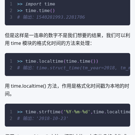
>>
import
 time
>>
 time
.
time
(
)
# 输出：1540281993.2281706
但是这样是一连串的数字不是我们想要的结果，我们可以利
用 time 模块的格式化时间的方法来处理：
>>
 time
.
localtime
(
time
.
time
(
)
)
# 输出：time.struct_time(tm_year=2018, tm_mon
用 time.localtime() 方法，作用是格式化时间戳为本地的时
间。
>>
 time
.
strftime
(
'%Y-%m-%d'
,
time
.
localtime
(
# 输出：'2018-10-23'