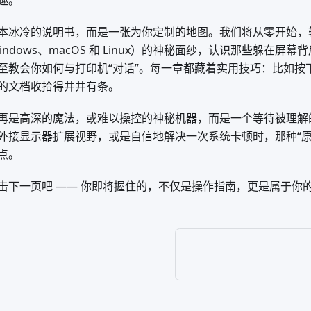
趣。
本冰冷的说明书，而是一张为你定制的地图。我们将从零开始，
indows、macOS 和 Linux）的神秘面纱，认识那些躲在屏
至教会你如何与打印机“对话”。每一章都藏着实用技巧：比如按
的文档收拾得井井有条。
再是高深的魔法，或难以操控的神秘机器，而是一个等待被理解
外接显示器扩展视野，或是自信地解决一次系统卡顿时，那种“原
点。
击下一页吧 —— 你即将握住的，不仅是操作指南，更是属于你