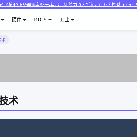
】4核4G服务器新客38元/年起，AI 算力 0.8 折起，百万大模型 tokens
硬件
RTOS
工业
技术
技术