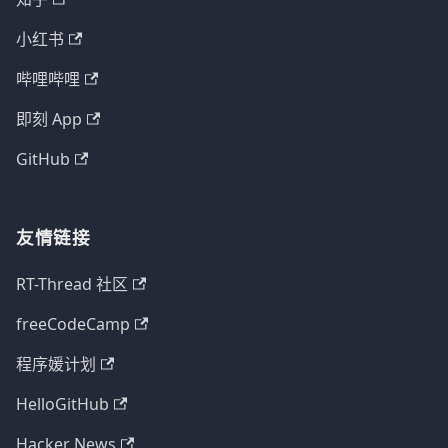
小红书
哔哩哔哩
即刻 App
GitHub
友情链接
RT-Thread 社区
freeCodeCamp
程序媛计划
HelloGitHub
Hacker News