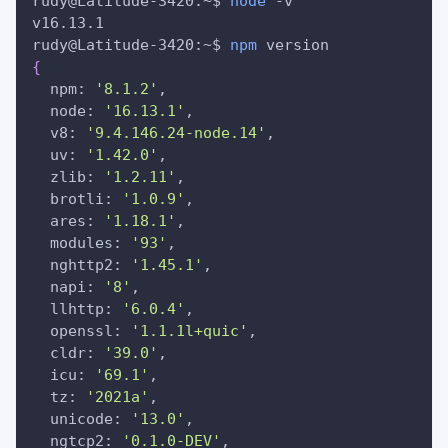
rudy@Latitude-3420:~$ 
node
-v
v16.13.1
rudy@Latitude-3420:~$ 
npm
 version
{
  npm: 
'8.1.2'
,
  node: 
'16.13.1'
,
  v8: 
'9.4.146.24-node.14'
,
  uv: 
'1.42.0'
,
  zlib: 
'1.2.11'
,
  brotli: 
'1.0.9'
,
  ares: 
'1.18.1'
,
  modules: 
'93'
,
  nghttp2: 
'1.45.1'
,
  napi: 
'8'
,
  llhttp: 
'6.0.4'
,
  openssl: 
'1.1.1l+quic'
,
  cldr: 
'39.0'
,
  icu: 
'69.1'
,
  tz: 
'2021a'
,
  unicode: 
'13.0'
,
  ngtcp2: 
'0.1.0-DEV'
,