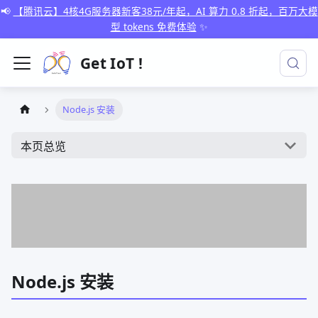
📢
【腾讯云】4核4G服务器新客38元/年起，AI 算力 0.8 折起，百万大模
型 tokens 免费体验
✨
Get IoT !
Node.js 安装
本页总览
Node.js 安装