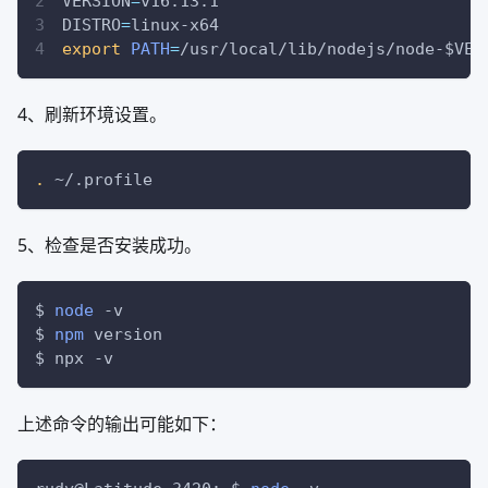
VERSION
=
v16.13.1
DISTRO
=
linux-x64
export
PATH
=
/usr/local/lib/nodejs/node-
$VER
4、刷新环境设置。
.
 ~/.profile
5、检查是否安装成功。
$ 
node
-v
$ 
npm
 version
$ npx 
-v
上述命令的输出可能如下：