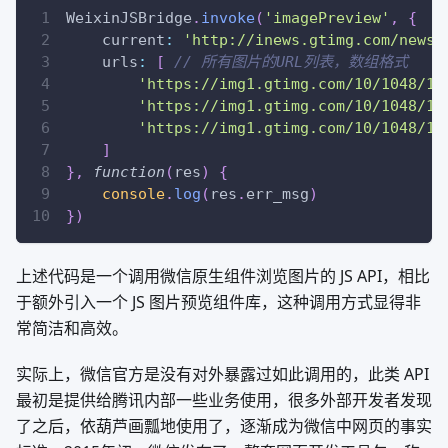
WeixinJSBridge
.
invoke
(
'imagePreview'
,
{
current
:
'http://inews.gtimg.com/newsa
urls
:
[
// 所有图片的URL列表，数组格式
'https://img1.gtimg.com/10/1048/10
'https://img1.gtimg.com/10/1048/10
'https://img1.gtimg.com/10/1048/10
]
}
,
function
(
res
)
{
console
.
log
(
res
.
err_msg
)
}
)
上述代码是一个调用微信原生组件浏览图片的 JS API，相比
于额外引入一个 JS 图片预览组件库，这种调用方式显得非
常简洁和高效。
实际上，微信官方是没有对外暴露过如此调用的，此类 API
最初是提供给腾讯内部一些业务使用，很多外部开发者发现
了之后，依葫芦画瓢地使用了，逐渐成为微信中网页的事实