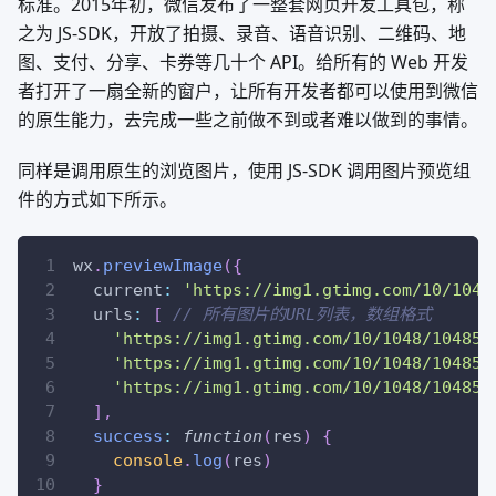
标准。2015年初，微信发布了一整套网页开发工具包，称
之为 JS-SDK，开放了拍摄、录音、语音识别、二维码、地
图、支付、分享、卡券等几十个 API。给所有的 Web 开发
者打开了一扇全新的窗户，让所有开发者都可以使用到微信
的原生能力，去完成一些之前做不到或者难以做到的事情。
同样是调用原生的浏览图片，使用 JS-SDK 调用图片预览组
件的方式如下所示。
wx
.
previewImage
(
{
current
:
'https://img1.gtimg.com/10/1048
urls
:
[
// 所有图片的URL列表，数组格式
'https://img1.gtimg.com/10/1048/104857
'https://img1.gtimg.com/10/1048/104857
'https://img1.gtimg.com/10/1048/104857
]
,
success
:
function
(
res
)
{
console
.
log
(
res
)
}