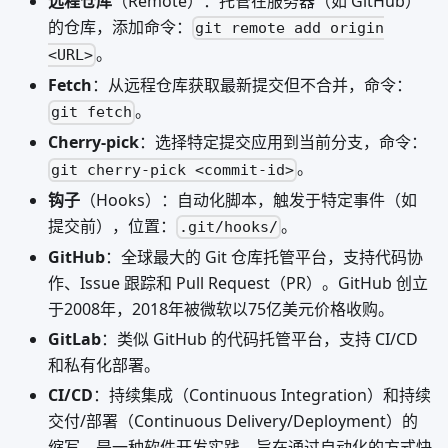
远程仓库
（Remote）：托管在服务器（如 GitHub）
的仓库，添加命令：
git remote add origin
。
<URL>
Fetch
：从远程仓库获取最新提交但不合并，命令：
。
git fetch
Cherry-pick
：选择特定提交应用到当前分支，命令：
。
git cherry-pick <commit-id>
钩子
（Hooks）：自动化脚本，触发于特定事件（如
提交前），位置：
。
.git/hooks/
GitHub
：全球最大的 Git 仓库托管平台，支持代码协
作、Issue 跟踪和 Pull Request（PR）。GitHub 创立
于2008年，2018年被微软以75亿美元价格收购。
GitLab
：类似 GitHub 的代码托管平台，支持 CI/CD
和私有化部署。
CI/CD
：持续集成（Continuous Integration）和持续
交付/部署（Continuous Delivery/Deployment）的
缩写，是一种软件开发实践，旨在通过自动化的方式快