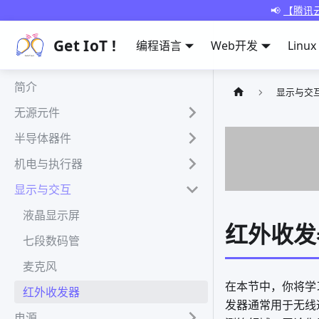
📢
【腾讯云
Get IoT !
编程语言
Web开发
Linux
简介
显示与交
无源元件
半导体器件
机电与执行器
显示与交互
液晶显示屏
红外收发
七段数码管
麦克风
在本节中，你将学
红外收发器
发器通常用于无线
电源