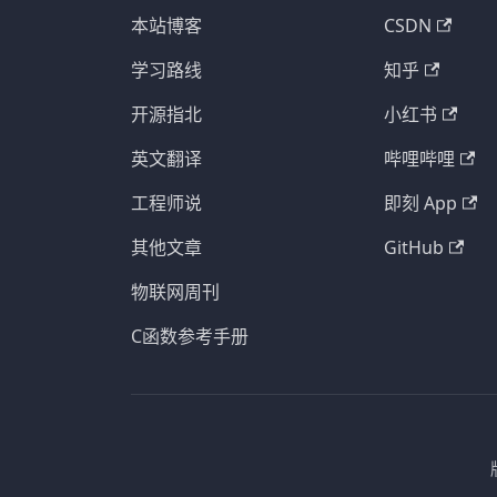
本站博客
CSDN
学习路线
知乎
开源指北
小红书
英文翻译
哔哩哔哩
工程师说
即刻 App
其他文章
GitHub
物联网周刊
C函数参考手册