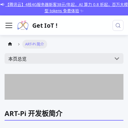
📢
【腾讯云】4核4G服务器新客38元/年起，AI 算力 0.8 折起，百万大模
型 tokens 免费体验
✨
Get IoT !
ART-Pi 简介
本页总览
ART-Pi 开发板简介