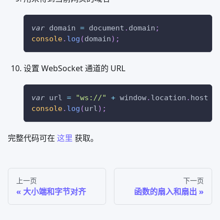
var
 domain 
=
document
.
domain
;
console
.
log
(
domain
)
;
设置 WebSocket 通道的 URL
var
 url 
=
"ws://"
+
window
.
location
.
host
+
console
.
log
(
url
)
;
完整代码可在
这里
获取。
上一页
下一页
大小端和字节对齐
函数的扇入和扇出