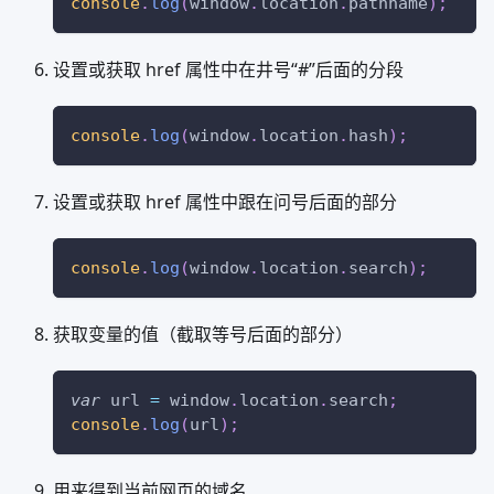
console
.
log
(
window
.
location
.
pathname
)
;
设置或获取 href 属性中在井号“#”后面的分段
console
.
log
(
window
.
location
.
hash
)
;
设置或获取 href 属性中跟在问号后面的部分
console
.
log
(
window
.
location
.
search
)
;
获取变量的值（截取等号后面的部分）
var
 url 
=
window
.
location
.
search
;
console
.
log
(
url
)
;
用来得到当前网页的域名